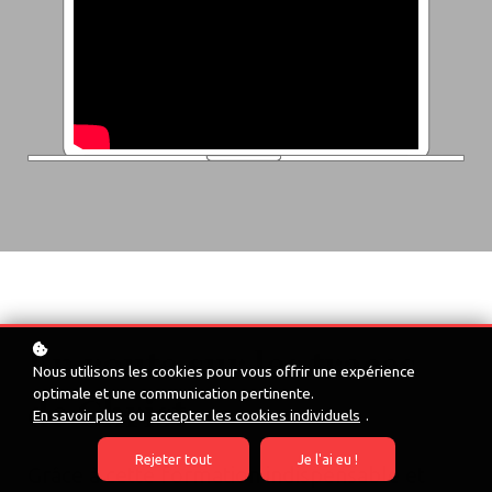
En route sur les traces
Nous utilisons les cookies pour vous offrir une expérience
optimale et une communication pertinente.
de Christ
En savoir plus
ou
accepter les cookies individuels
.
Rejeter tout
Je l'ai eu !
Grâce à cette formation indispensable et